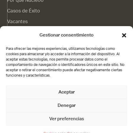
Por qué Nucleoo
Casos de Éxito
Vacantes
Canal de denuncias
Gestionar consentimiento
Blog
Para ofrecer las mejores experiencias, utilizamos tecnologías como
Contacto
cookies para almacenar y/o acceder a la información del dispositivo. Al
aceptar estas tecnologías, nos permite procesar datos como el
Subvención
comportamiento de navegación o identificadores únicos en este sitio. No
aceptar o retirar el consentimiento puede afectar negativamente ciertas
funciones y características.
Aceptar
Nucleoo,
Gran Vía de Colón 21 3A, Granada
Denegar
Abiertos de lunes a viernes, de 09:00 h a 18:00 h, o llámanos al
+34 958 198 003
Ver preferencias