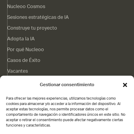
Nucleoo Cosmos
Sesiones estratégicas de IA
Construye tu proyecto
Adopta la IA
Por qué Nucleoo
Casos de Éxito
Vacantes
Canal de denuncias
Gestionar consentimiento
Blog
Para ofrecer las mejores experiencias, utilizamos tecnologías como
Contacto
cookies para almacenar y/o acceder a la información del dispositivo. Al
aceptar estas tecnologías, nos permite procesar datos como el
Subvención
comportamiento de navegación o identificadores únicos en este sitio. No
aceptar o retirar el consentimiento puede afectar negativamente ciertas
funciones y características.