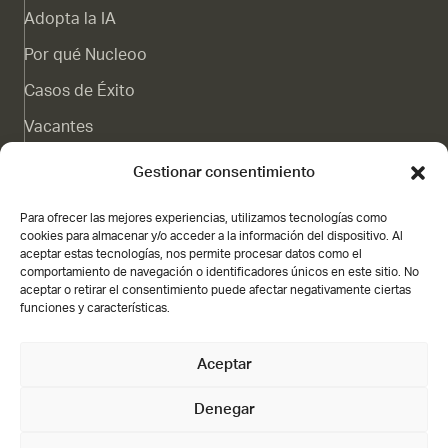
Adopta la IA
Por qué Nucleoo
Casos de Éxito
Vacantes
Canal de denuncias
Gestionar consentimiento
Blog
Para ofrecer las mejores experiencias, utilizamos tecnologías como
Contacto
cookies para almacenar y/o acceder a la información del dispositivo. Al
aceptar estas tecnologías, nos permite procesar datos como el
Subvención
comportamiento de navegación o identificadores únicos en este sitio. No
aceptar o retirar el consentimiento puede afectar negativamente ciertas
funciones y características.
Aceptar
Nucleoo,
Gran Vía de Colón 21 3A, Granada
Denegar
Abiertos de lunes a viernes, de 09:00 h a 18:00 h, o llámanos al