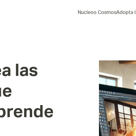
Nucleoo Cosmos
Adopta l
ea
las
ue
prende