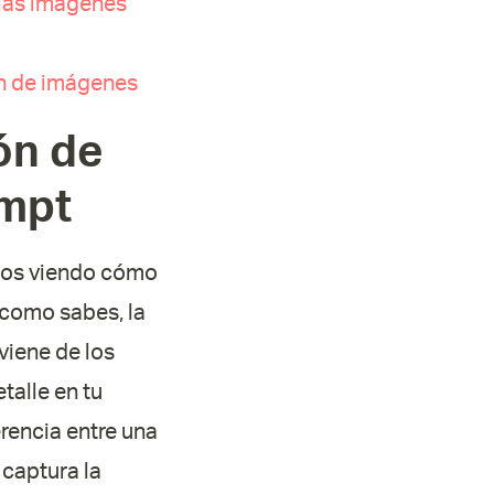
 las imágenes
ón de imágenes
ón de
ompt
imos viendo cómo
Y como sabes, la
viene de los
talle en tu
rencia entre una
captura la