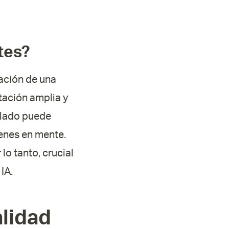
tes?
eación de una
tación amplia y
llado puede
ienes en mente.
 lo tanto, crucial
IA.
alidad