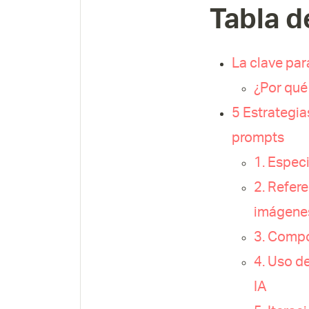
Tabla d
La clave par
¿Por qué
5 Estrategia
prompts
1. Espec
2. Refere
imágenes
3. Compo
4. Uso d
IA