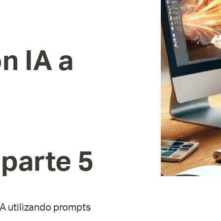
on
IA
a
parte
5
A utilizando prompts