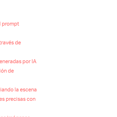
el prompt
través de
generadas por IA
ción de
uiando la escena
es precisas con