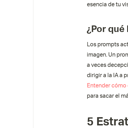
esencia de tu vi
¿Por qué 
Los prompts act
imagen. Un prom
a veces decepci
dirigir a la IA 
Entender cómo e
para sacar el m
5 Estra