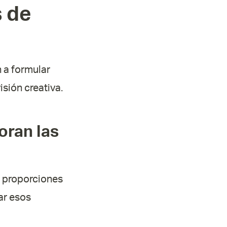
s de
 a formular
sión creativa.
oran las
s proporciones
ar esos