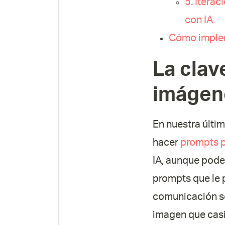
5. Itera
con IA
Cómo implem
La clav
imágene
En nuestra últi
hacer
prompts p
IA, aunque pode
prompts que le p
comunicación so
imagen que casi