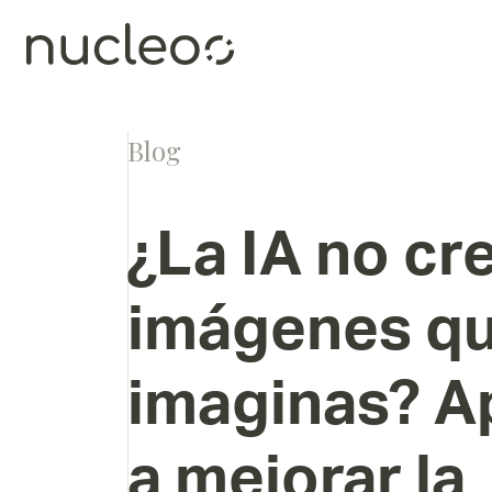
Blog
¿La
IA
no
cr
imágenes
q
imaginas?
A
a
mejorar
la