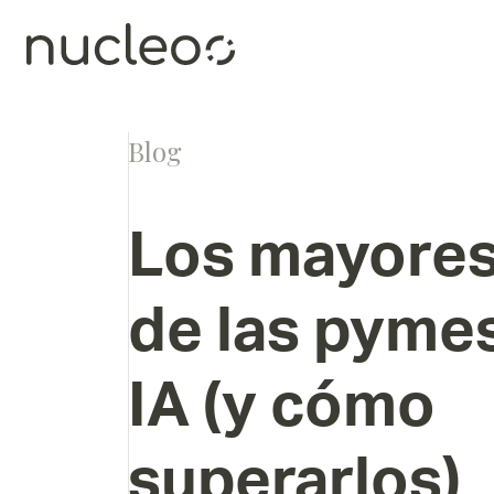
Blog
Los
mayore
de
las
pyme
IA
(y
cómo
superarlos)