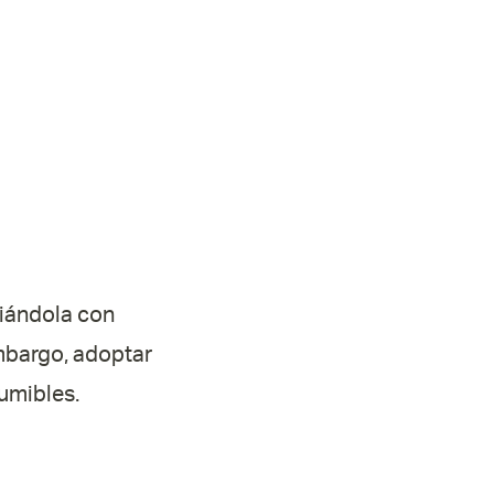
ciándola con
embargo, adoptar
sumibles.