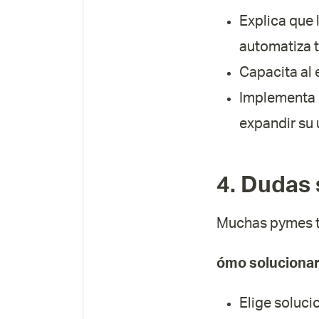
Explica que 
automatiza t
Capacita al 
Implementa l
expandir su 
4. Dudas 
Muchas pymes te
ómo solucionar
Elige soluc