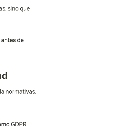
as, sino que
 antes de
ad
a normativas.
como GDPR.