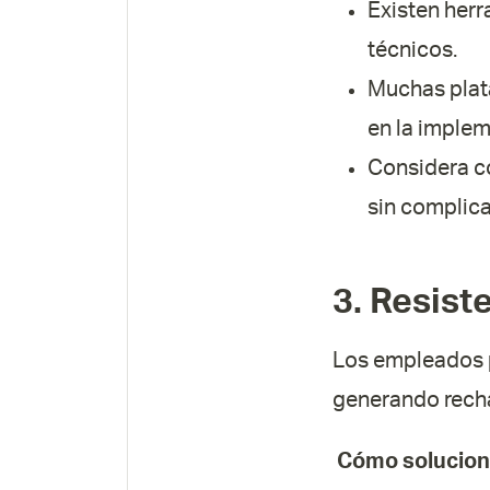
Existen herr
técnicos.
Muchas plat
en la implem
Considera c
sin complic
3. Resist
Los empleados p
generando recha
Cómo solucion