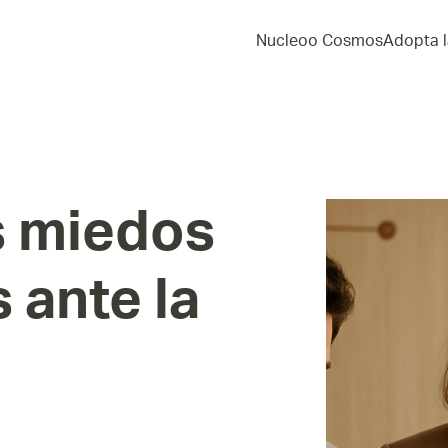
Nucleoo Cosmos
Adopta l
s
miedos
s
ante
la