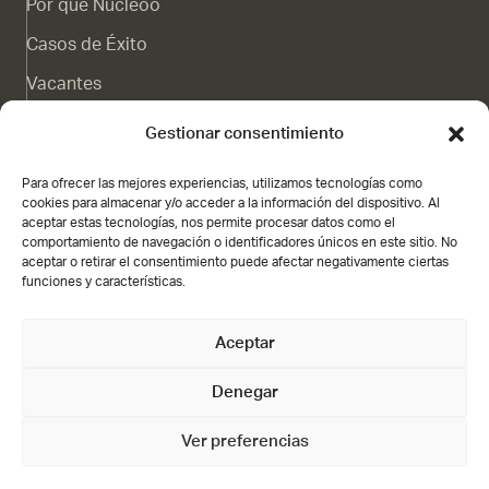
Por qué Nucleoo
Casos de Éxito
Vacantes
Canal de denuncias
Gestionar consentimiento
Blog
Para ofrecer las mejores experiencias, utilizamos tecnologías como
Contacto
cookies para almacenar y/o acceder a la información del dispositivo. Al
aceptar estas tecnologías, nos permite procesar datos como el
Subvención
comportamiento de navegación o identificadores únicos en este sitio. No
aceptar o retirar el consentimiento puede afectar negativamente ciertas
funciones y características.
Aceptar
Nucleoo,
Gran Vía de Colón 21 3A, Granada
Denegar
Abiertos de lunes a viernes, de 09:00 h a 18:00 h, o llámanos al
+34 958 198 003
Ver preferencias