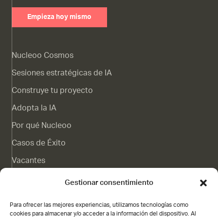
Empieza hoy mismo
Nucleoo Cosmos
Sesiones estratégicas de IA
Construye tu proyecto
Adopta la IA
Por qué Nucleoo
Casos de Éxito
Vacantes
Canal de denuncias
Gestionar consentimiento
Blog
Para ofrecer las mejores experiencias, utilizamos tecnologías como
Contacto
cookies para almacenar y/o acceder a la información del dispositivo. Al